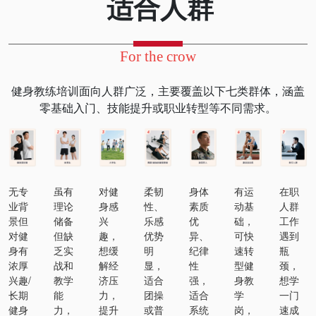
适合人群
For the crow
健身教练培训面向人群广泛，主要覆盖以下七类群体，涵盖
零基础入门、技能提升或职业转型等不同需求。
无专
虽有
对健
柔韧
身体
有运
在职
业背
理论
身感
性、
素质
动基
人群
景但
储备
兴
乐感
优
础，
工作
对健
但缺
趣，
优势
异、
可快
遇到
身有
乏实
想缓
明
纪律
速转
瓶
浓厚
战和
解经
显，
性
型健
颈，
兴趣/
教学
济压
适合
强，
身教
想学
长期
能
力，
团操
适合
学
一门
健身
力，
提升
或普
系统
岗，
速成