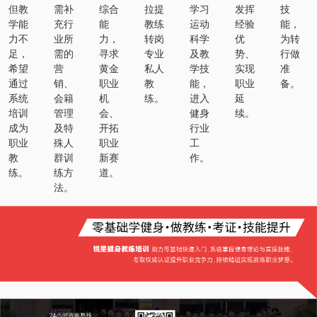
但教
需补
综合
拉提
学习
发挥
技
学能
充行
能
教练
运动
经验
能，
力不
业所
力，
转岗
科学
优
为转
足，
需的
寻求
专业
及教
势、
行做
希望
营
黄金
私人
学技
实现
准
通过
销、
职业
教
能，
职业
备。
系统
会籍
机
练。
进入
延
培训
管理
会、
健身
续。
成为
及特
开拓
行业
职业
殊人
职业
工
教
群训
新赛
作。
练。
练方
道。
法。