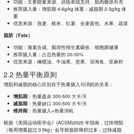
功能：主要能量来源、训练表现支持、肌肉糖原补充
推荐摄入量：增肌期 4-6g/kg 体重；减脂期 2-3g/kg 体
重
优质来源：燕麦、糙米、红薯、全麦面包、水果、蔬菜
脂肪（Fats）
功能：激素合成、脂溶性维生素吸收、细胞膜健康
推荐摄入量：占总热量的 20-30%
优质来源：橄榄油、牛油果、坚果、深海鱼、亚麻籽
2.2 热量平衡原则
增肌和减脂的核心区别在于热量摄入与消耗的关系：
增肌期
：热量盈余 300-500 大卡/天
减脂期
：热量缺口 300-500 大卡/天
维持期
：热量摄入≈热量消耗
根据《美国运动医学会》(ACSM)2025 年指南，过快增肌
（每周增重超过 0.5kg）会导致脂肪堆积过多；过快减脂