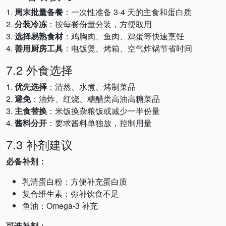
1.
周末批量备餐
：一次性准备 3-4 天的主食和蛋白质
2.
分装冷冻
：按每餐份量分装，方便取用
3.
选择易熟食材
：鸡胸肉、鱼肉、鸡蛋等快速烹饪
4.
善用厨房工具
：电饭煲、烤箱、空气炸锅节省时间
7.2 外食选择
1.
优先选择
：清蒸、水煮、烤制菜品
2.
避免
：油炸、红烧、糖醋类高油高糖菜品
3.
主食替换
：米饭换杂粮饭或减少一半份量
4.
酱料分开
：要求酱料单独放，控制用量
7.3 补剂建议
必备补剂：
乳清蛋白粉：方便补充蛋白质
复合维生素：弥补饮食不足
鱼油：Omega-3 补充
可选补剂：