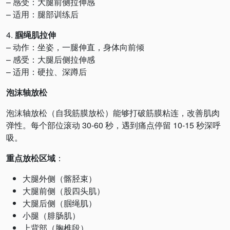
– 感受：大腿前侧拉伸感
– 适用：腿部训练后
4.
腘绳肌拉伸
– 动作：坐姿，一腿伸直，身体向前倾
– 感受：大腿后侧拉伸感
– 适用：硬拉、深蹲后
泡沫轴放松
泡沫轴放松（自我筋膜放松）能够打破筋膜粘连，改善肌肉
弹性。每个部位滚动 30-60 秒，遇到痛点停留 10-15 秒深呼
吸。
重点放松区域
：
大腿外侧（髂胫束）
大腿前侧（股四头肌）
大腿后侧（腘绳肌）
小腿（腓肠肌）
上背部（胸椎段）