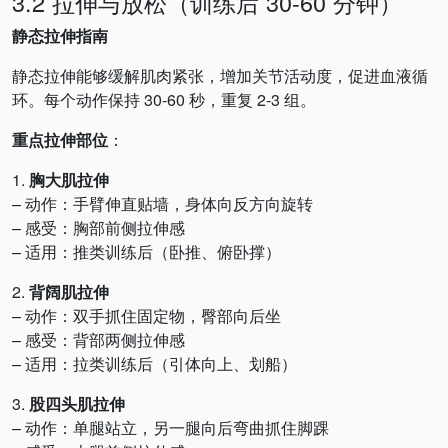
3.2 拉伸与放松（训练后 30-60 分钟）
静态拉伸指南
静态拉伸能够缓解肌肉紧张，增加关节活动度，促进血液循
环。每个动作保持 30-60 秒，重复 2-3 组。
重点拉伸部位
：
1.
胸大肌拉伸
– 动作：手臂伸直贴墙，身体向反方向旋转
– 感受：胸部前侧拉伸感
– 适用：推类训练后（卧推、俯卧撑）
2.
背阔肌拉伸
– 动作：双手抓住固定物，臀部向后坐
– 感受：背部两侧拉伸感
– 适用：拉类训练后（引体向上、划船）
3.
股四头肌拉伸
– 动作：单腿站立，另一腿向后弯曲抓住脚踝