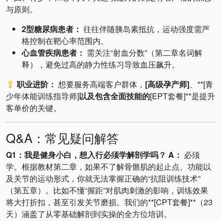
与原则。
2型糖尿病患者：
往往伴随胰岛素抵抗，运动强度需严
格控制在靶心率范围内。
心血管疾病患者：
需关注“射血分数”（第二章名词解
释），避免过高的静力性练习导致血压飙升。
职业进阶：
想要服务高端客户群体，
[高级孕产师]
、**[青
少年体能训练指导师]
以及包含全面技能的
[EPT套餐]**是提升
客单价的关键。
Q&A：常见疑问解答
Q1：我是健身小白，想入行必须学解剖学吗？
A：
必须
学。根据教材第二章，如果不了解骨骼肌的起止点、功能以
及关节的运动形式，你就无法掌握正确的“抗阻训练技术”
（第五章）。比如不懂“握距”对肌肉刺激的影响，训练效果
将大打折扣，甚至引发关节磨损。我们的**[CPT套餐]**（23
天）涵盖了从零基础解剖到实操的全方位培训。