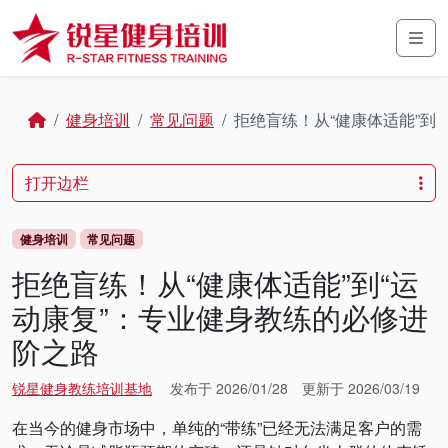
Skip to content
Skip to footer
Men
Home
健身培训
常见问题
拒绝盲练！从“健康体适能”到
打开边栏
健身培训
常见问题
拒绝盲练！从“健康体适能”到“运
动康复”：专业健身教练的必修进
阶之路
锐星健身教练培训基地
发布于
2026/01/28
更新于
2026/03/19
在当今的健身市场中，单纯的“带练”已经无法满足客户的需