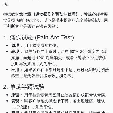
伤。
根据教材
第七章《运动损伤的预防与处理》
，教练必须掌握
常见损伤的识别方法。以下是书中提到的几个关键测试，用
于判断客户是否存在潜在风险：
1. 痛弧试验 (Pain Arc Test)
原理：
用于检测肩袖损伤。
表现：
肩关节外展上举时，若在 60°~120° 弧度内出现
疼痛，而超过 120° 疼痛消失；或者上臂放下经过该弧
度时再次疼痛，则为阳性。
应用：
如果客户在推举时肩部不适，通过此测试可初步
筛查，避免强行训练导致肌腱断裂。
2. 单足半蹲试验
原理：
用于检测髌骨周围腱止装置损伤或髌骨软骨病。
表现：
嘱客户单足支撑逐渐下蹲，若出现膝痛、膝软
（打软腿），则为阳性。
应用：
此时应立即停止深蹲或跳跃类训练，转为低冲击