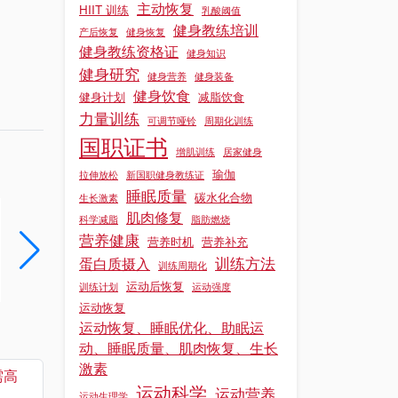
主动恢复
HIIT 训练
乳酸阈值
健身教练培训
产后恢复
健身恢复
健身教练资格证
健身知识
健身研究
健身营养
健身装备
健身饮食
健身计划
减脂饮食
力量训练
可调节哑铃
周期化训练
国职证书
增肌训练
居家健身
瑜伽
拉伸放松
新国职健身教练证
睡眠质量
碳水化合物
生长激素
肌肉修复
2026国职健身教练证书报考条件与流程详解
科学减脂
脂肪燃烧
营养健康
营养时机
营养补充
2026国职健身教练证书报考条件与流程详解
训练方法
蛋白质摄入
训练周期化
阅读更多 »
阅读更多 »
运动后恢复
训练计划
运动强度
运动恢复
运动恢复、睡眠优化、助眠运
动、睡眠质量、肌肉恢复、生长
激素
需高
运动科学
运动营养
运动生理学