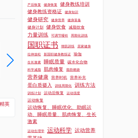
健身教练培训
产后恢复
健身恢复
健身教练资格证
健身知识
健身研究
健身营养
健身装备
健身饮食
健身计划
减脂饮食
力量训练
可调节哑铃
周期化训练
国职证书
增肌训练
居家健身
健身科学知识科普：专业教练必知的训练原理
瑜伽
拉伸放松
新国职健身教练证
健身科学知识科普：专业教练必知的训练原理
睡眠质量
碳水化合物
生长激素
肌肉修复
阅读更多 »
阅读更多 »
科学减脂
脂肪燃烧
营养健康
营养时机
营养补充
训练方法
蛋白质摄入
训练周期化
运动后恢复
训练计划
运动强度
运动恢复
精英
运动恢复、睡眠优化、助眠运
动、睡眠质量、肌肉恢复、生长
激素
运动科学
运动营养
运动生理学
零基础