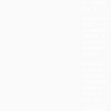
的。锐星健身
学院，在
2003
年的时候
就成立了，开
始了健身教练
培训服务。在
2008
年的时候
成为健身教练
国家职业
资格培训基
地，算是成为
培训基地较早
一批的健身教
练培训学校。
而后在上海、
广州、武汉、
合肥和成都等