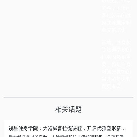
市场还有非常
的多，以上两
家是较早的健
身教练国家职
业资格培训
基地。健身教
练培训学校的
排名固然很重
要，但是自身
对健身教练的
兴趣和努力程
度更重要。
相关话题
锐星健身学院：大器械普拉提课程，开启优雅塑形新征程
随着健康意识的提升，大器械普拉提凭借精准塑形、高效康复的特点，成为健身行业热门领域。锐星健身学院聚焦市场需求，推出专业化、系统化的大器械普拉提教练培训课程，助您掌握核心技能，开启高薪职业新征程。