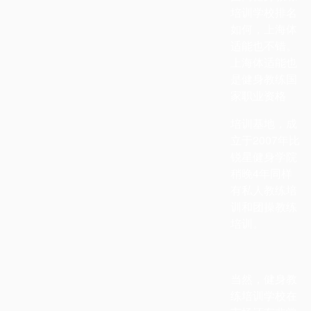
培训学校排名
如何，上海体
适能也不错。
上海体适能也
是健身教练国
家职业资格
培训基地，成
立于
2007
年比
锐星健身学院
稍晚
4
年同样
有私人教练培
训和团操教练
培训。
当然，健身教
练培训学校在