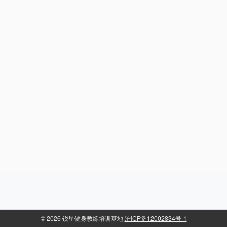
©
2026 锐星健身教练培训基地
沪ICP备12002834号-1