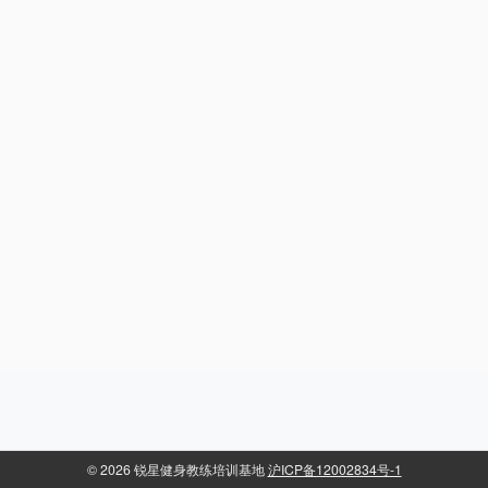
©
2026 锐星健身教练培训基地
沪ICP备12002834号-1