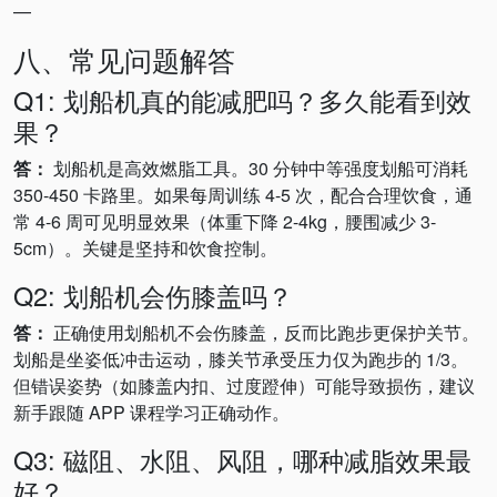
—
八、常见问题解答
Q1: 划船机真的能减肥吗？多久能看到效
果？
答：
划船机是高效燃脂工具。30 分钟中等强度划船可消耗
350-450 卡路里。如果每周训练 4-5 次，配合合理饮食，通
常 4-6 周可见明显效果（体重下降 2-4kg，腰围减少 3-
5cm）。关键是坚持和饮食控制。
Q2: 划船机会伤膝盖吗？
答：
正确使用划船机不会伤膝盖，反而比跑步更保护关节。
划船是坐姿低冲击运动，膝关节承受压力仅为跑步的 1/3。
但错误姿势（如膝盖内扣、过度蹬伸）可能导致损伤，建议
新手跟随 APP 课程学习正确动作。
Q3: 磁阻、水阻、风阻，哪种减脂效果最
好？