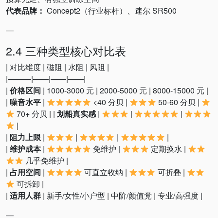
代表品牌：
Concept2（行业标杆）、速尔 SR500
—
2.4 三种类型核心对比表
| 对比维度 | 磁阻 | 水阻 | 风阻 |
|———|——|——|——|
|
价格区间
| 1000-3000 元 | 2000-5000 元 | 8000-15000 元 |
|
噪音水平
|
<40 分贝 |
50-60 分贝 |
70+ 分贝 | |
划船真实感
|
|
|
|
|
阻力上限
|
|
|
|
|
维护成本
|
免维护 |
定期换水 |
几乎免维护 |
|
占用空间
|
可直立收纳 |
可折叠 |
可拆卸 |
|
适用人群
| 新手/女性/小户型 | 中阶/颜值党 | 专业/高强度 |
—