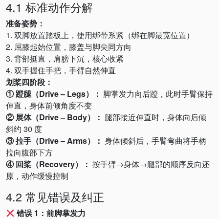
4.1 标准动作分解
准备姿势：
1. 双脚放置踏板上，使用绑带系紧（绑在脚最宽位置）
2. 屈膝起始位置，膝盖与脚尖同方向
3. 背部挺直，肩膀下沉，核心收紧
4. 双手握住手把，手臂自然伸直
划桨四阶段：
① 蹬腿（Drive – Legs）：
脚掌发力向后蹬，此时手臂保持
伸直，身体前倾角度不变
② 展体（Drive – Body）：
腿部接近伸直时，身体向后倾
斜约 30 度
③ 拉手（Drive – Arms）：
身体倾斜后，手臂弯曲将手柄
拉向腹部下方
④ 回桨（Recovery）：
按手臂→身体→腿部的顺序反向还
原，动作缓慢控制
4.2 常见错误及纠正
错误 1：前脚掌发力