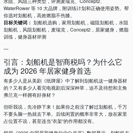
水阻、风阻三种类型，评测麦瑞克、Concept2、
WaterRower 等 10 大品牌，附训练计划和正确使用姿势。帮
你选对划船机，高效燃脂不伤膝。
目标关键词：
划船机选购，家用划船机，磁阻划船机，水阻
划船机，风阻划船机，麦瑞克，Concept2，居家健身，燃脂
训练，健身器材评测
—
引言：划船机是智商税吗？为什么它
成为 2026 年居家健身首选
有多少人是从美剧《纸牌屋》中了解到划船机这一健身器材
的？又有多少人看完电视剧后深深种草，迫不及待想和主角
弗兰克一样拥有好身材？
但听我说，先冷静下来！如果你之前没了解过划船机，千万
不要头脑一热就去下单。后续闲置的概率非常大，放在家里
占位置不说，甚至连当”衣架”的作用都没有。
根据《2026 中国居家健身行业白皮书》数据显示，划船机在