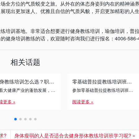
全方位的气质蜕变之旅。从外在的体态身姿到内在的精神涵
，展现出更加迷人、优雅且自信的气质风貌，开启更加精彩的人
培训基地。非常适合想要进行健身教练培训，瑜伽培训，普
身培训教练的话，欢迎随时咨询我们进行报名：4006-586-4
相关话题
健身教练培训怎么选？职业发展的避坑指南
零基础普拉提教练培训班的学习过程中，如何平衡学习和生活?
随着大健康产业的蓬勃发展，健身教练培训已成为许多转行者与运动爱好者的首选路径。面对琳琅满目的课程体系，如何通过 […]
参加零基础普拉提教练培训班是一个充满挑战的过程，如何在紧张的学习中保持生活平衡至关重要。以下是上海锐星健身给大家给出的几个实用建议：
读更多 »
阅读更多 »
求?
身体瘦弱的人是否适合去健身形体教练培训班学习呢?