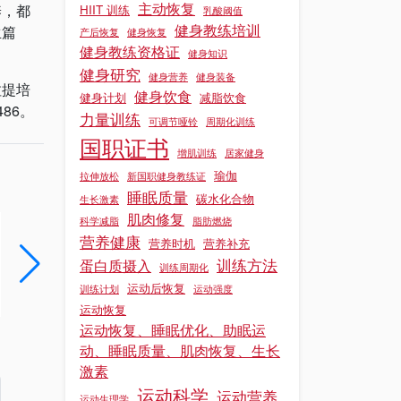
主动恢复
养，都
HIIT 训练
乳酸阈值
健身教练培训
生篇
产后恢复
健身恢复
健身教练资格证
健身知识
健身研究
健身营养
健身装备
拉提培
健身饮食
健身计划
减脂饮食
86。
力量训练
可调节哑铃
周期化训练
国职证书
增肌训练
居家健身
瑜伽
拉伸放松
新国职健身教练证
睡眠质量
碳水化合物
生长激素
肌肉修复
科学减脂
脂肪燃烧
健身教练证培训基地的教学环境对学员学习效果有什么作用?
营养健康
营养时机
营养补充
在健身教练证培训过程中，教学环境宛如土壤，深深影响着学员这颗 “种子” 的成长，对学习效果发挥着关键作用。​所以，今天我们就跟着上海锐星健身一起从正文中具体了解一下关于健身教练证培训基地的教学环境对学员...
训练方法
蛋白质摄入
训练周期化
运动后恢复
训练计划
运动强度
阅读更多 »
阅读更多 »
运动恢复
运动恢复、睡眠优化、助眠运
动、睡眠质量、肌肉恢复、生长
激素
运动科学
运动营养
运动生理学