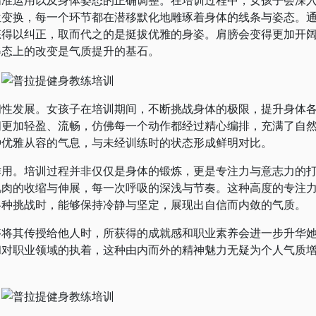
位变换，每一个环节都在潜移默化地雕琢着身体的线条与姿态。
态得以纠正，取而代之的是挺拔优雅的身姿。肩膀会变得更加开
姿态上的改变是气质提升的基石。
发展。女孩子在培训期间，不断挑战身体的极限，提升身体
间更加轻盈、流畅，仿佛每一个动作都经过精心编排，充满了自
种优雅从容的气息，与未经训练时的状态形成鲜明对比。
。培训过程并非仅仅是身体的锻炼，更是专注力与意志力的
肌肉的收缩与伸展，每一次呼吸的深浅与节奏。这种高度的专注
各种挑战时，能够保持冷静与坚定，展现出自信而内敛的气质。
其传授给他人时，所获得的成就感和职业素养会进一步升华
和对职业领域的执着，这种由内而外的精神魅力无疑为个人气质