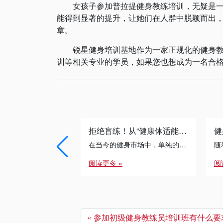
女孩子参加普拉提健身教练培训，无疑是一场
能得到显著的提升，让她们在人群中脱颖而出
章。
锐星健身培训基地作为一家正规化的健身教练
训等相关专业的学员，如果您也想成为一名合格的健
拒绝盲练！从“健康体适能”到“运动康复”：专业健身教练的必修进阶之路
在当今的健身市场中，单纯的“带练”已经无法满足客户的需求。无论是减脂瓶颈期的突破，还是针对久坐人群的体态矫正， […]
阅读更多 »
阅
参加初级健身教练员培训班有什么要