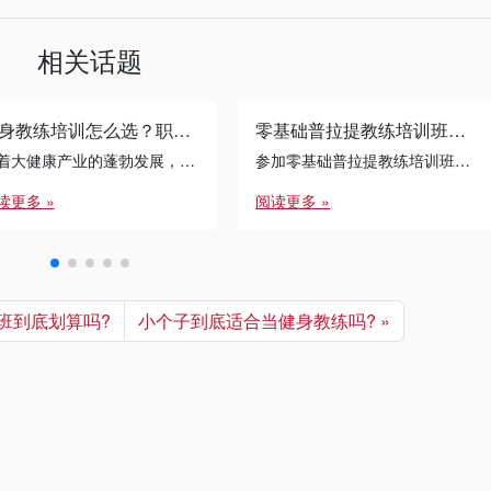
相关话题
健身教练培训怎么选？职业发展的避坑指南
零基础普拉提教练培训班的学习过程中，如何平衡学习和生活?
随着大健康产业的蓬勃发展，健身教练培训已成为许多转行者与运动爱好者的首选路径。面对琳琅满目的课程体系，如何通过 […]
参加零基础普拉提教练培训班是一个充满挑战的过程，如何在紧张的学习中保持生活平衡至关重要。以下是上海锐星健身给大家给出的几个实用建议：
读更多 »
阅读更多 »
班到底划算吗?
‌小个子到底适合当健身教练吗?