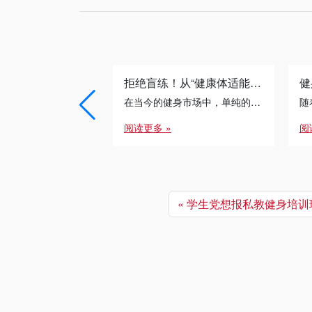
拒绝盲练！从“健康体适能”到“运动康复”：专业健身教练的必修进阶之路
在当今的健身市场中，单纯的“带练”已经无法满足客户的需求。无论是减脂瓶颈期的突破，还是针对久坐人群的体态矫正， […]
阅读更多 »
阅
学生党想报私教健身培训