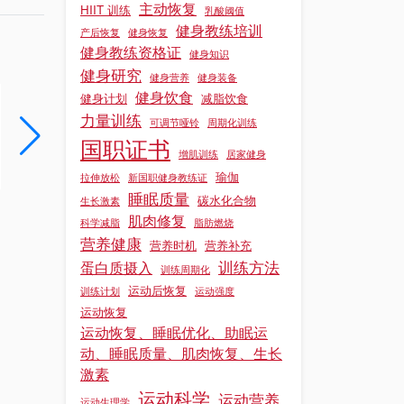
主动恢复
HIIT 训练
乳酸阈值
健身教练培训
产后恢复
健身恢复
健身教练资格证
健身知识
健身研究
健身营养
健身装备
健身饮食
健身计划
减脂饮食
健身教练证培训基地的教学环境对学员学习效果有什么作用?
力量训练
可调节哑铃
周期化训练
在健身教练证培训过程中，教学环境宛如土壤，深深影响着学员这颗 “种子” 的成长，对学习效果发挥着关键作用。​所以，今天我们就跟着上海锐星健身一起从正文中具体了解一下关于健身教练证培训基地的教学环境对学员...
国职证书
增肌训练
居家健身
阅读更多 »
阅读更多 »
瑜伽
拉伸放松
新国职健身教练证
睡眠质量
碳水化合物
生长激素
肌肉修复
科学减脂
脂肪燃烧
营养健康
营养时机
营养补充
训练方法
蛋白质摄入
训练周期化
运动后恢复
训练计划
运动强度
运动恢复
运动恢复、睡眠优化、助眠运
动、睡眠质量、肌肉恢复、生长
激素
运动科学
运动营养
运动生理学