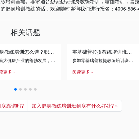
培训基地。非常适合想要想要健身教练培训，瑜伽培训，普
身培训教练的话，欢迎随时咨询我们进行报名：4006-586-4
相关话题
健身教练培训怎么选？职业发展的避坑指南
零基础普拉提教练培训班的学习过程中，如何平衡学习和生活?
随着大健康产业的蓬勃发展，健身教练培训已成为许多转行者与运动爱好者的首选路径。面对琳琅满目的课程体系，如何通过 […]
参加零基础普拉提教练培训班是一个充满挑战的过程，如何在紧张的学习中保持生活平衡至关重要。以下是上海锐星健身给大家给出的几个实用建议：
读更多 »
阅读更多 »
底靠谱吗?
加入健身教练培训班到底有什么好处?