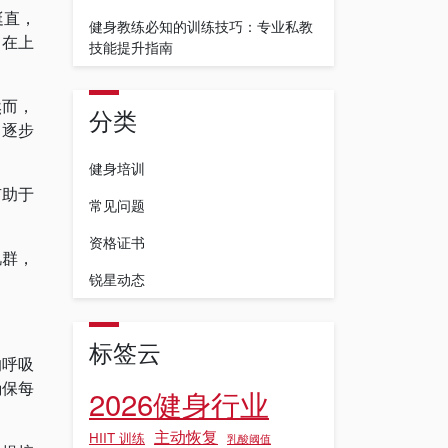
挺直，
健身教练必知的训练技巧：专业私教
。在上
技能提升指南
然而，
分类
，逐步
健身培训
有助于
常见问题
资格证书
肌群，
锐星动态
标签云
的呼吸
确保每
2026健身行业
主动恢复
HIIT 训练
乳酸阈值