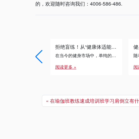
的，欢迎随时咨询我们：4006-586-486.
拒绝盲练！从“健康体适能”到“运动康复”：专业健身教练的必修进阶之路
在当今的健身市场中，单纯的“带练”已经无法满足客户的需求。无论是减脂瓶颈期的突破，还是针对久坐人群的体态矫正， […]
阅读更多 »
阅
在瑜伽班教练速成培训班学习肩倒立有什