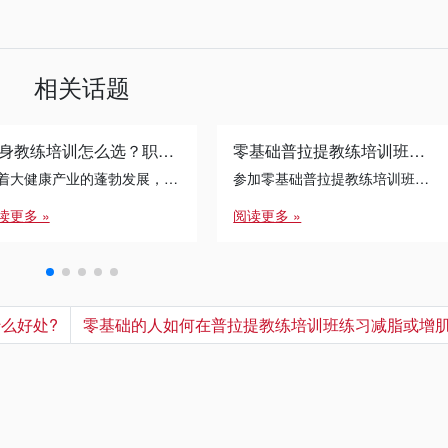
相关话题
健身教练培训怎么选？职业发展的避坑指南
零基础普拉提教练培训班的学习过程中，如何平衡学习和生活?
随着大健康产业的蓬勃发展，健身教练培训已成为许多转行者与运动爱好者的首选路径。面对琳琅满目的课程体系，如何通过 […]
参加零基础普拉提教练培训班是一个充满挑战的过程，如何在紧张的学习中保持生活平衡至关重要。以下是上海锐星健身给大家给出的几个实用建议：
读更多 »
阅读更多 »
么好处?
零基础的人如何在普拉提教练培训班练习减脂或增