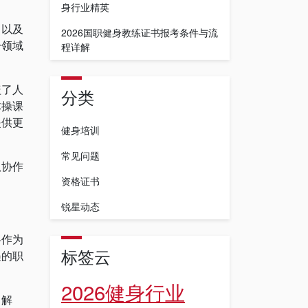
身行业精英
力以及
2026国职健身教练证书报考条件与流
一领域
程详解
盖了人
分类
体操课
提供更
健身培训
常见问题
队协作
资格证书
锐星动态
将作为
标签云
遇的职
2026健身行业
了解