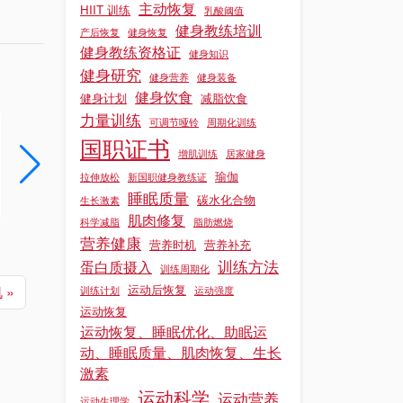
主动恢复
HIIT 训练
乳酸阈值
健身教练培训
产后恢复
健身恢复
健身教练资格证
健身知识
健身研究
健身营养
健身装备
健身饮食
健身计划
减脂饮食
力量训练
可调节哑铃
周期化训练
健身教练证培训基地的教学环境对学员学习效果有什么作用?
国职证书
增肌训练
居家健身
在健身教练证培训过程中，教学环境宛如土壤，深深影响着学员这颗 “种子” 的成长，对学习效果发挥着关键作用。​所以，今天我们就跟着上海锐星健身一起从正文中具体了解一下关于健身教练证培训基地的教学环境对学员...
瑜伽
拉伸放松
新国职健身教练证
阅读更多 »
阅读更多 »
睡眠质量
碳水化合物
生长激素
肌肉修复
科学减脂
脂肪燃烧
营养健康
营养时机
营养补充
训练方法
蛋白质摄入
训练周期化
运动后恢复
肌
训练计划
运动强度
运动恢复
运动恢复、睡眠优化、助眠运
动、睡眠质量、肌肉恢复、生长
激素
运动科学
运动营养
运动生理学