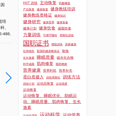
主动恢复
HIIT 训练
乳酸阈值
。因
健身教练培训
产后恢复
健身恢复
健身教练资格证
健身知识
能培
健身研究
健身营养
健身装备
学科、
健身饮食
健身计划
减脂饮食
86.
力量训练
可调节哑铃
周期化训练
国职证书
增肌训练
居家健身
瑜伽
拉伸放松
新国职健身教练证
睡眠质量
碳水化合物
生长激素
肌肉修复
科学减脂
脂肪燃烧
健身教练证培训基地的教学环境对学员学习效果有什么作用?
营养健康
营养时机
营养补充
训练方法
蛋白质摄入
在健身教练证培训过程中，教学环境宛如土壤，深深影响着学员这颗 “种子” 的成长，对学习效果发挥着关键作用。​所以，今天我们就跟着上海锐星健身一起从正文中具体了解一下关于健身教练证培训基地的教学环境对学员...
训练周期化
运动后恢复
训练计划
运动强度
阅读更多 »
阅读更多 »
运动恢复
运动恢复、睡眠优化、助眠运
动、睡眠质量、肌肉恢复、生长
激素
运动科学
运动营养
运动生理学