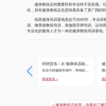
健身教练证的重要性和专业性不容忽视。它不
此，持有健身教练证也意味着具备了更广阔的
锐星健身培训基地发起于2003年，专业深耕
训、健美操教练培训、瑜伽指导师培训、运动
专业化的健身人才为一体的健身教练培训基地。想了
拒绝盲练！从“健康体适能”到“运动康复”：专业健身教练的必修进阶之路
在当今的健身市场中，单纯的“带练”已经无法满足客户的需求。无论是减脂瓶颈期的突破，还是针对久坐人群的体态矫正， […]
阅读更多 »
阅
健身教练证科普：你真的了解