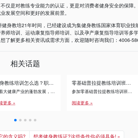
仅是对教练专业能力的认证，更是对消费者健身安全的保障
职业发展空间和更好的发展前景。
健身教培21年时间，已经建设成为集健身教练国家体育职业技
营养师培训、运动康复指导师培训、以及孕产康复指导培训等多
解更多相关资讯或需求方面，欢迎随时咨询我们：4006-586-4
相关话题
健身教练培训怎么选？职业发展的避坑指南
零基础普拉提教练培训班的学习过程中，如何平衡学习和生活?
随着大健康产业的蓬勃发展，健身教练培训已成为许多转行者与运动爱好者的首选路径。面对琳琅满目的课程体系，如何通过 […]
参加零基础普拉提教练培训班是一个充满挑战的过程，如何在紧张的学习中保持生活平衡至关重要。以下是上海锐星健身给大家给出的几个实用建议：
读更多 »
阅读更多 »
它的含义吗?
想考健身教练证?这些条件你必须具备!