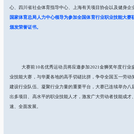
心、四川省社会体育指导中心、上海有关项目协会以及健身企
国家体育总局人力中心领导为参加全国体育行业职业技能大赛获
颁发荣誉证书。
大赛前10名优秀运动员将应邀参加2021金狮奖年度行
业技能大赛，与华夏各地的高手切磋比拼，争夺全国五一劳动
建设行业队伍、凝聚行业力量的重要平台，大赛已连续举办八
出多项目、高水平的职业技能人才，激发广大劳动者技能成才
速、全面发展。