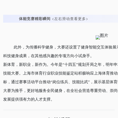
体能竞赛精彩瞬间
<左右滑动查看更多>
此外，为传播科学健身，大赛还设置了健身智能交互体验展
科技健身成果，在其他感兴趣的专项方向小试身手。
新体育，新职业，新作为。今年是“十四五”规划开局之年，明年
技能大赛。上海市体育行业职业技能鉴定站积极响应上海体育推动
标，通过赛事活动平台推动“岗位练兵、技能比武”，展示基层体
大赛为推手，更好地服务全民健身，在全社会营造尊重劳动、崇尚
发展提供强有力的人才支撑。