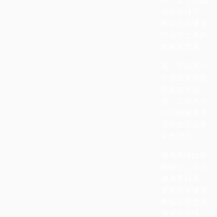
值得探讨下。
根据当前健身
行业在上海的
发展形势来
看，可以用一
个成语来形容
就是如火如
荼。上海大大
小小的健身俱
乐部如雨后春
笋般涌出，
健身教练比较
的缺少。不少
健身爱好者，
甚至没有健
身
教练证书也去
做健身教练。