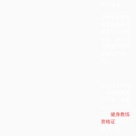
但是做健
身教练是需要
考取健身教练
国家职业资格
证的，那么
在
上海健身教练
资格证好考
吗？
当你决定成为
一名健身教练
的时候，准备
好全力以赴学
习。
健身教练
资格证
是进入
健身行业