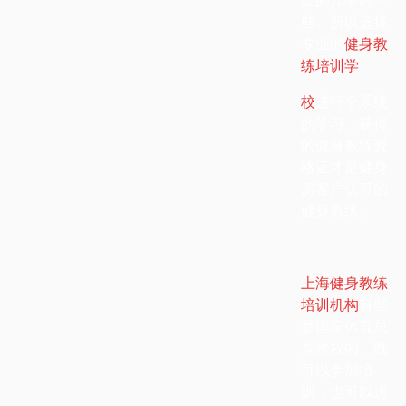
些。所以选择
专业的
健身教
练培训学
校
进行个系统
的学习，获得
的健身教练资
格证才是健身
房客户认可的
健身教练。
上海健身教练
培训机构
有些
是国家体育总
局授权的，既
可以参加培
训，也可以进