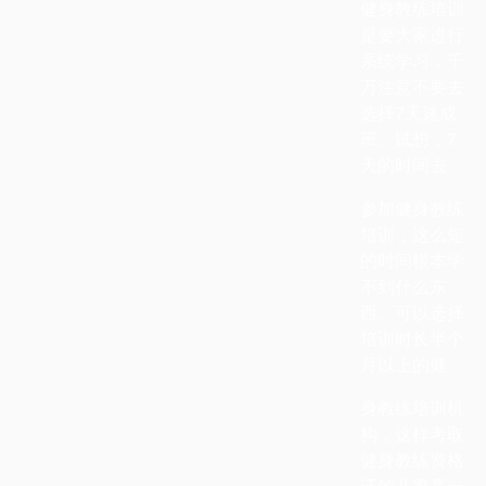
健身教练培训
是要大家进行
系统学习，千
万注意不要去
选择
7
天速成
班。试想，
7
天的时间去
参加健身教练
培训，这么短
的时间根本学
不到什么东
西。可以选择
培训时长半个
月以上的健
身教练培训机
构，这样考取
健身教练资格
证的几率高一