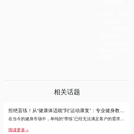
行考健身教
练证书。只要
上课认真学
习，熟练掌握
考证知识点，
考取健身教练
资格证是不成
问题的。
相关话题
拒绝盲练！从“健康体适能”到“运动康复”：专业健身教练的必修进阶之路
在当今的健身市场中，单纯的“带练”已经无法满足客户的需求。无论是减脂瓶颈期的突破，还是针对久坐人群的体态矫正， […]
阅读更多 »