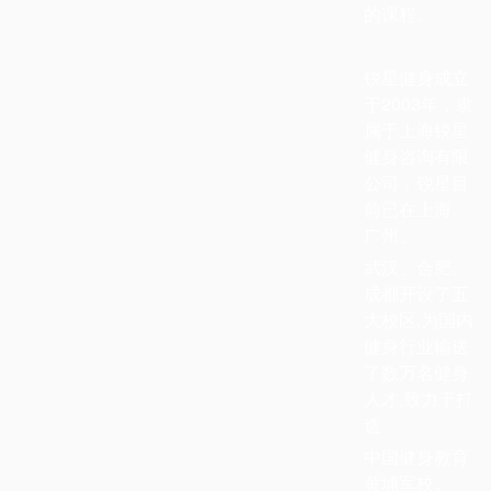
的课程。
锐星健身成立
于2003年，隶
属于上海锐星
健身咨询有限
公司，
锐星目
前已在上海、
广州、
武汉、合肥、
成都开设了五
大校区,为国内
健身行业输送
了数万名健身
人才,致力于打
造
中国健身教育
黄埔军校。