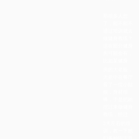
那很多人想
了，能不能不
通过培训就去
做健身教练？
这在部分健身
房可能会有，
比如某健身
房的大老板，
无意中在餐厅
看了一位小姑
娘，身材很
棒，于是把她
挖过来做健身
教练，经过
3天左右的培
训，教一下她
们各种固定器