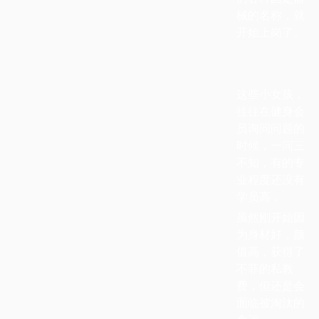
械的名称，就
开始上岗了。
这些小女孩，
往往在健身会
员询问问题的
时候，一问三
不知，有的专
业程度还没有
学员高，
虽然刚开始因
为身材好，颜
值高，获得了
不菲的私教
费，但还是会
面临被淘汰的