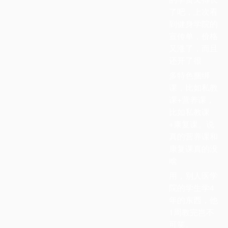
了吧，上次看
到健身学院的
宣传单，价格
又涨了，而且
还开了很
多特色捆绑
课，比如私教
课+营养课，
比如私教课
+康复课。说
真的营养课和
康复课真的没
啥
用，别人医学
院的学生学4
年的东西，他
1周教完岂不
可笑。