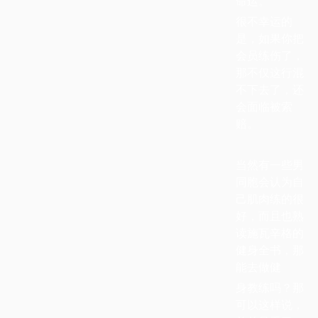
命运。
很不幸运的
是，如果你把
会员练伤了，
那不仅这行混
不下去了，还
会面临被索
赔。
当然有一些男
同胞会认为自
己肌肉练的很
好，而且也熟
读施瓦辛格的
健身全书，那
能去做健
身教练吗？那
可以这样说，