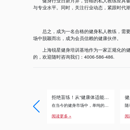
健身行业日新月异，合格的私人教练应具备自
与专业水平。同时，关注行业动态，紧跟时代
总之，成为一名合格的健身私人教练，需要综
场中脱颖而出，成为会员信赖的健康伙伴。
上海锐星健身培训基地作为一家正规化的健身
的，欢迎随时咨询我们：4006-586-486.
拒绝盲练！从“健康体适能”到“运动康复”：专业健身教练的必修进阶之路
在当今的健身市场中，单纯的“带练”已经无法满足客户的需求。无论是减脂瓶颈期的突破，还是针对久坐人群的体态矫正， […]
阅读更多 »
阅