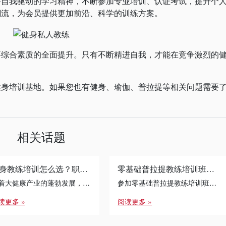
我驱动的学习精神，不断参加专业培训、认证考试，提升个
潮流，为会员提供更加前沿、科学的训练方案。
合素质的全面提升。只有不断精进自我，才能在竞争激烈的
培训基地。如果您也有健身、瑜伽、普拉提等相关问题需要
相关话题
健身教练培训怎么选？职业发展的避坑指南
零基础普拉提教练培训班的学习过程中，如何平衡学习和生活?
随着大健康产业的蓬勃发展，健身教练培训已成为许多转行者与运动爱好者的首选路径。面对琳琅满目的课程体系，如何通过 […]
参加零基础普拉提教练培训班是一个充满挑战的过程，如何在紧张的学习中保持生活平衡至关重要。以下是上海锐星健身给大家给出的几个实用建议：
读更多 »
阅读更多 »