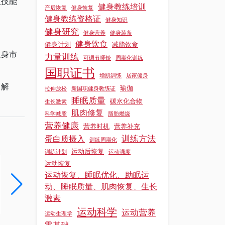
人技能
健身教练培训
产后恢复
健身恢复
健身教练资格证
健身知识
健身研究
健身营养
健身装备
健身饮食
健身计划
减脂饮食
健身市
力量训练
可调节哑铃
周期化训练
国职证书
增肌训练
居家健身
了解
瑜伽
拉伸放松
新国职健身教练证
睡眠质量
碳水化合物
生长激素
肌肉修复
科学减脂
脂肪燃烧
营养健康
营养时机
营养补充
训练方法
蛋白质摄入
训练周期化
运动后恢复
训练计划
运动强度
运动恢复
健身教练证培训基地的教学环境对学员学习效果有什么作用?
运动恢复、睡眠优化、助眠运
在健身教练证培训过程中，教学环境宛如土壤，深深影响着学员这颗 “种子” 的成长，对学习效果发挥着关键作用。​所以，今天我们就跟着上海锐星健身一起从正文中具体了解一下关于健身教练证培训基地的教学环境对学员...
动、睡眠质量、肌肉恢复、生长
激素
阅读更多 »
阅读更多 »
运动科学
运动营养
运动生理学
零基础