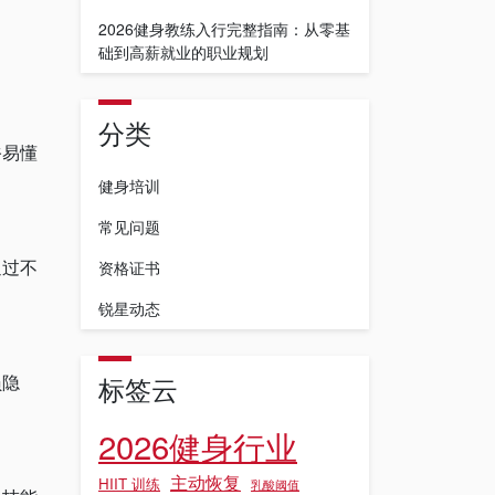
2026健身教练入行完整指南：从零基
础到高薪就业的职业规划
分类
俗易懂
健身培训
常见问题
通过不
资格证书
锐星动态
员隐
标签云
2026健身行业
主动恢复
HIIT 训练
乳酸阈值