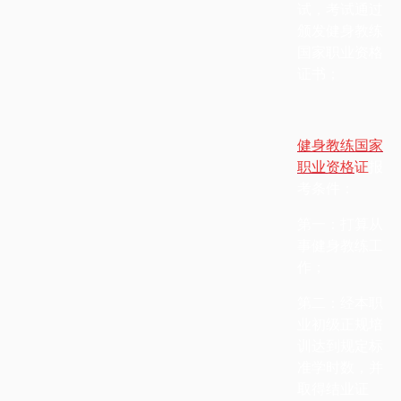
试，考试通过
颁发健身教练
国家职业资格
证书；
健身教练国家
职业资格
证
报
考条件：
第一：打算从
事健身教练工
作；
第二：经本职
业初级正规培
训达到规定标
准学时数，并
取得结业证