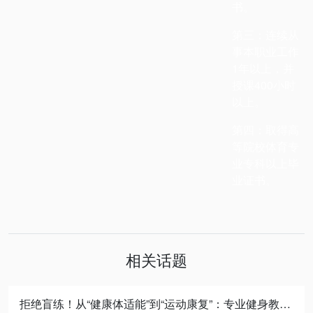
书。
第三：连续从
事本职业工作
1
年以上，并
授课
400
小时
以上。
第四：取得高
等院校体育专
业专科以上毕
业证书。
相关话题
拒绝盲练！从“健康体适能”到“运动康复”：专业健身教练的必修进阶之路