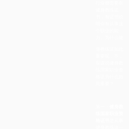
行业都需要有
健身教练证
书，有证书说
明你有从事这
个职业的能
力。为什么健
身教练证如此
重要呢，不，
应该说健身教
练国家职业资
格证为什么如
此重要？
第一：
健身教
练国家职业资
格证书
是从事
健身教练这一