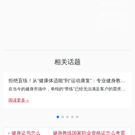
统性的学习，
更容易通过考
试拿到证书。
相关话题
拒绝盲练！从“健康体适能”到“运动康复”：专业健身教练的必修进阶之路
在当今的健身市场中，单纯的“带练”已经无法满足客户的需求。无论是减脂瓶颈期的突破，还是针对久坐人群的体态矫正， […]
阅读更多 »
健身证书怎么
健身教练国家职业资格证怎么考需