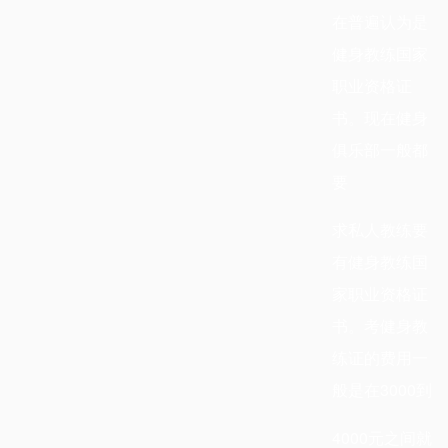
在普遍认为是
健身教练国家
职业资格证
书。现在健身
俱乐部一般都
要
求私人教练要
有健身教练国
家职业资格证
书。考健身教
练证的费用一
般是在
3000
到
4000
元之间就