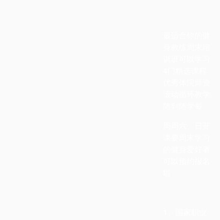
最适合你的健
身教练周末培
训班可以学习
4
门精选课程
优秀体院师资
滚动循环教学
随到随学每
周周六、日开
课要周末学习
的健身爱好者
可以预约报名
啦
1、
国家职业