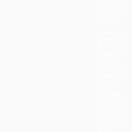
我们知道，你
可能朝九晚五
工作繁忙你
可能每天穿越
城市路途遥
遥，你可能无
法抽身来上全
日制进修班，
你可能无法系
统地学习到如
何成为一名优
秀的健身教
练，那么，现
在有一个工作
学习两不误的
机会，让你心
想事成！