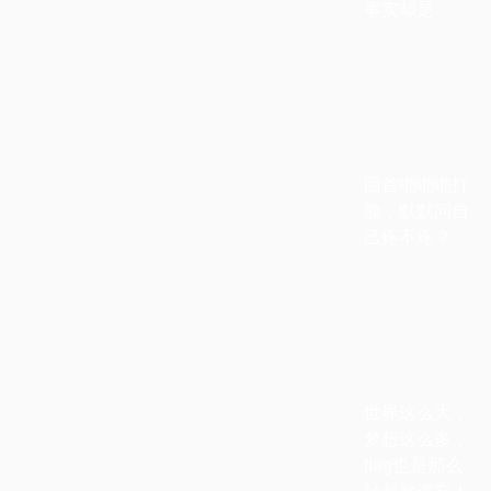
事实却是
回首啪啪啪打
脸，默默问自
己疼不疼？
世界这么大，
梦想这么多，
flag
也是那么
轻易被遗忘！