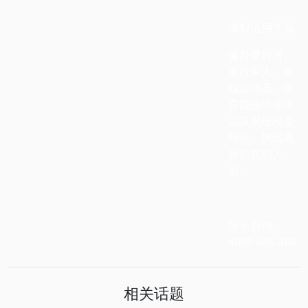
课程适用学员
健身爱好者、
退役军人、退
役运动员、体
育院校毕业生
以及渴望改变
现状、挑战高
薪的在职人
群。
报名咨询：
4006-586-486
相关话题