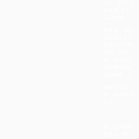
这分，自信 上
进 积极 努力
乐观如我。
瘦瘦瘦，成为
别人眼中迷人
性感的马甲线
姑娘，肉肉
肉，成为别人
眼中体魄结实
的肌肉男，工
资翻倍不是
梦，
50
本读书
大计
…….
嗯，这些都不
是事儿。呃，