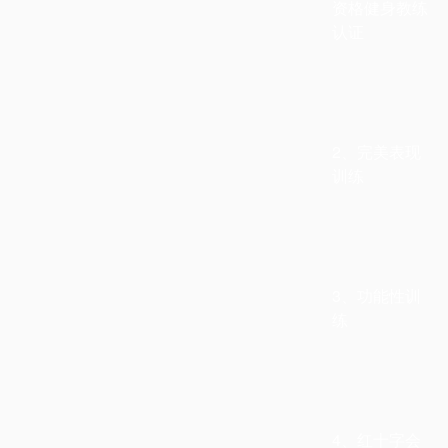
资格健身教练
认证
2、
完美表现
训练
3、
功能性训
练
4、
红十字会