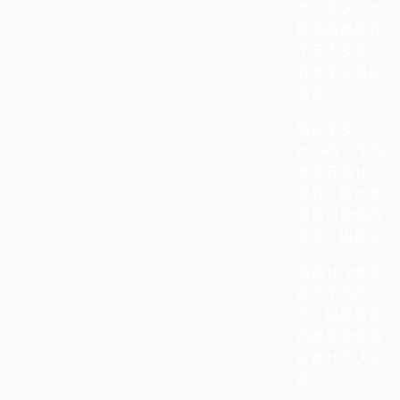
州、武汉、合
肥和成都拥有
了五大
校区，
方便学院就近
选择
培训学校；
2019
年，学院
全面升级
16.0
课程，迎合健
身
房对教练的
需求，也预示
着第
16
个年头
是不平凡的一
年。
锐
星培养
的健身教练超
过数
10
万人之
多。