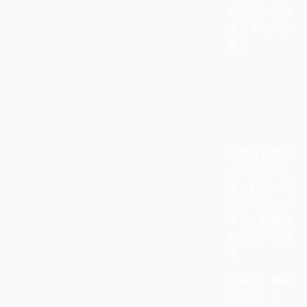
然也是体现教
学质量的核心
要素。
锐星健身学院
成立于
2003
年，到
2019
年
已经是第
16
个
年头，是
健身
教练国家职业
培
训基地。相继
在上海、广