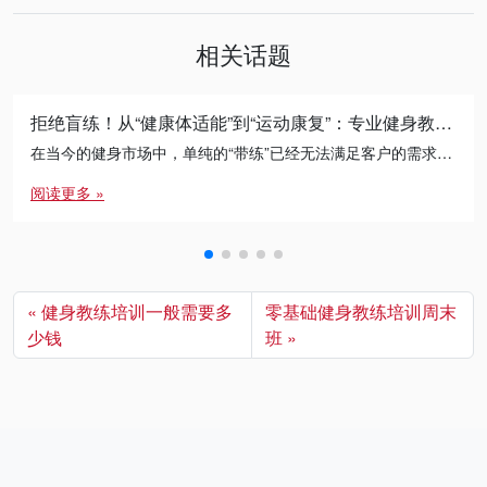
相关话题
拒绝盲练！从“健康体适能”到“运动康复”：专业健身教练的必修进阶之路
在当今的健身市场中，单纯的“带练”已经无法满足客户的需求。无论是减脂瓶颈期的突破，还是针对久坐人群的体态矫正， […]
阅读更多 »
健身教练培训一般需要多
零基础健身教练培训周末
少钱
班