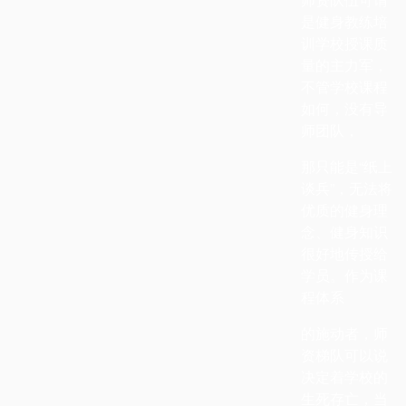
是健身教练培
训学校授课质
量的主力军，
不管学校课程
如何，没有导
师团队，
那只能是“纸上
谈兵”，无法将
优质的健身理
念、健身知识
很好地传授给
学员。作为课
程体系
的施动者，师
资梯队可以说
决定着学校的
生死存亡，当